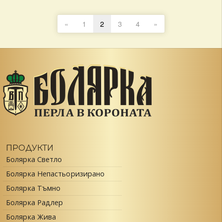
Разделяне
Previous
Next
«
1
2
3
4
»
на
Page
Page
публикациите
на
страници
ПРОДУКТИ
Болярка Светло
Болярка Непастьоризирано
Болярка Тъмно
Болярка Радлер
Болярка Жива