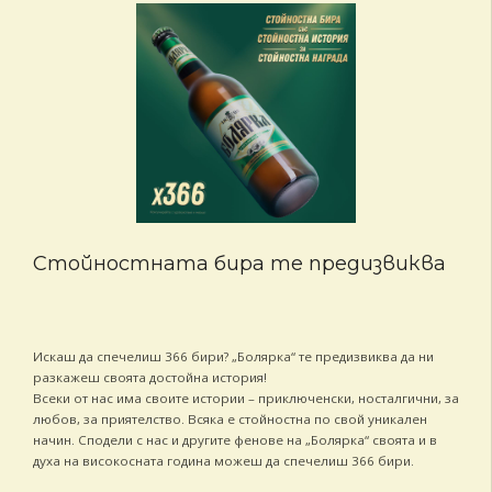
Стойностната бира те предизвиква
Искаш да спечелиш 366 бири? „Болярка“ те предизвиква да ни
разкажеш своята достойна история!
Всеки от нас има своите истории – приключенски, носталгични, за
любов, за приятелство. Всяка е стойностна по свой уникален
начин. Сподели с нас и другите фенове на „Болярка“ своята и в
духа на високосната година можеш да спечелиш 366 бири.