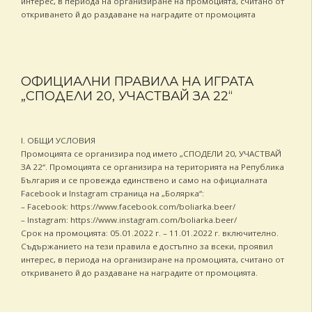
интерес, в периода на организиране на промоцията, считано от
откриването й до раздаване на наградите от промоцията
ОФИЦИАЛНИ ПРАВИЛА НА ИГРАТА
„СПОДЕЛИ 20, УЧАСТВАЙ ЗА 22“
I. ОБЩИ УСЛОВИЯ
Промоцията се организира под името „СПОДЕЛИ 20, УЧАСТВАЙ
ЗА 22“. Промоцията се организира на територията на Република
България и се провежда единствено и само на официалната
Facebook и Instagram страница на „Болярка“:
– Facebook: https://www.facebook.com/boliarka.beer/
– Instagram: https://www.instagram.com/boliarka.beer/
Срок на промоцията: 05.01.2022 г. – 11.01.2022 г. включително.
Съдържанието на тези правила е достъпно за всеки, проявил
интерес, в периода на организиране на промоцията, считано от
откриването й до раздаване на наградите от промоцията.